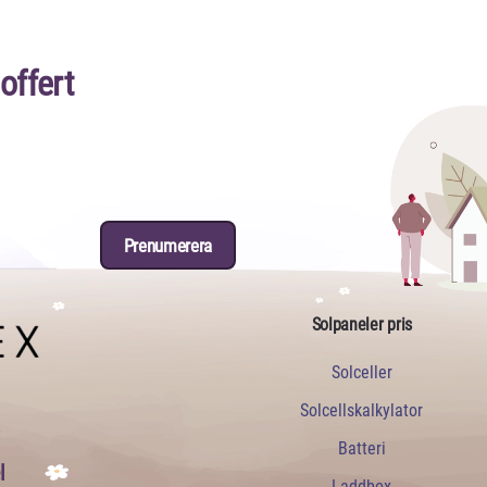
 offert
Prenumerera
Solpaneler pris
Solceller
Solcellskalkylator
Batteri
l
Laddbox