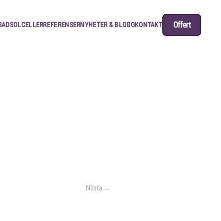
Offert
SAD
SOLCELLER
REFERENSER
NYHETER & BLOGG
KONTAKT
Nästa →