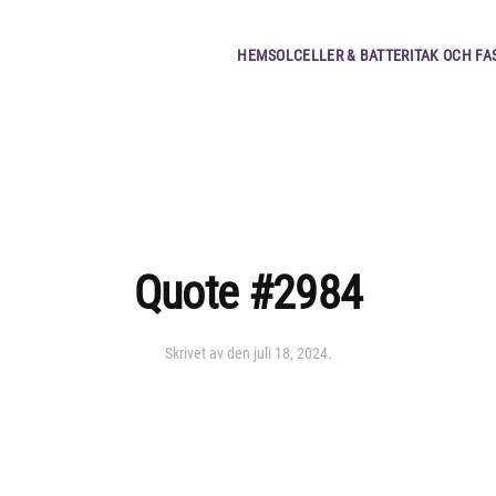
HEM
SOLCELLER & BATTERI
TAK OCH FA
Quote #2984
Skrivet av
den
juli 18, 2024
.