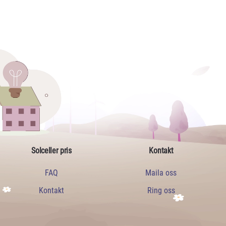
Solceller pris
Kontakt
FAQ
Maila oss
Kontakt
Ring oss