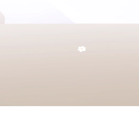
Fyll i din adress - för att få fram en
Kalkylera Din Offert